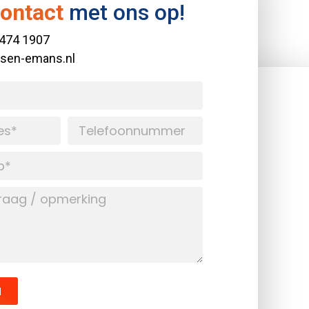
ontact
met ons op!
 474 1907
ssen-emans.nl
N