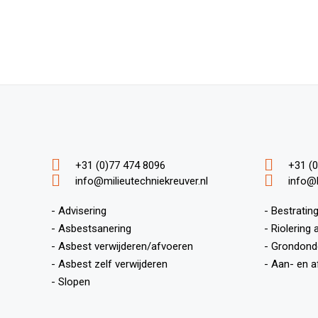
+31 (0)77 474 8096
+31 (0
info@milieutechniekreuver.nl
info@
- Advisering
- Bestratin
- Asbestsanering
- Riolering
- Asbest verwijderen/afvoeren
- Grondond
- Asbest zelf verwijderen
- Aan- en a
- Slopen