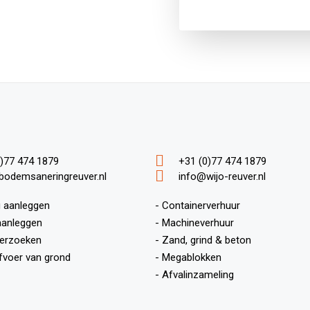
)77 474 1879
+31 (0)77 474 1879
bodemsaneringreuver.nl
info@wijo-reuver.nl
g aanleggen
- Containerverhuur
 aanleggen
- Machineverhuur
erzoeken
- Zand, grind & beton
fvoer van grond
- Megablokken
- Afvalinzameling