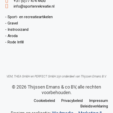
+31 (0)77 474 4430
info@sportenrekreatie.nl
- Sport- en recreatieartikelen
- Gravel
- Instrooizand
- Aroda
- Rode Infill
VEM, THEA GmbH en PERFECT GmbH zijn onderdeel van Thijssen Emans B.V.
© 2026 Thijssen Emans & co BV, alle rechten
voorbehouden.
Cookiebeleid
Privacybeleid
Impressum
Beleidsverklaring