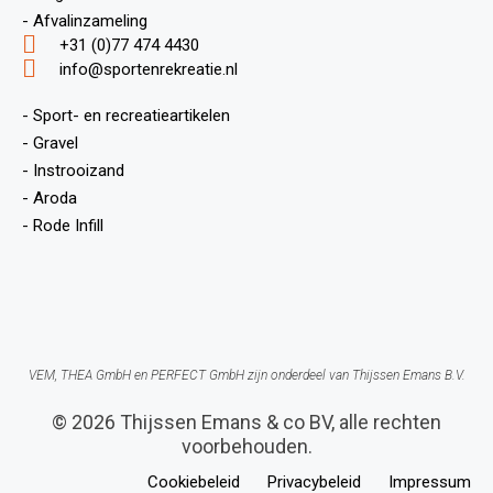
- Afvalinzameling
+31 (0)77 474 4430
info@sportenrekreatie.nl
- Sport- en recreatieartikelen
- Gravel
- Instrooizand
- Aroda
- Rode Infill
VEM, THEA GmbH en PERFECT GmbH zijn onderdeel van Thijssen Emans B.V.
© 2026 Thijssen Emans & co BV, alle rechten
voorbehouden.
Cookiebeleid
Privacybeleid
Impressum