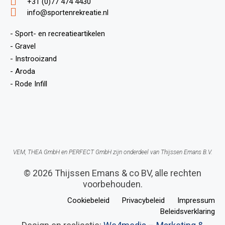
+31 (0)77 474 4430
info@sportenrekreatie.nl
- Sport- en recreatieartikelen
- Gravel
- Instrooizand
- Aroda
- Rode Infill
VEM, THEA GmbH en PERFECT GmbH zijn onderdeel van Thijssen Emans B.V.
© 2026 Thijssen Emans & co BV, alle rechten
voorbehouden.
Cookiebeleid
Privacybeleid
Impressum
Beleidsverklaring