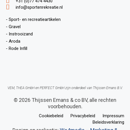
+31 (0)77 474 4430
info@sportenrekreatie.nl
- Sport- en recreatieartikelen
- Gravel
- Instrooizand
- Aroda
- Rode Infill
VEM, THEA GmbH en PERFECT GmbH zijn onderdeel van Thijssen Emans B.V.
© 2026 Thijssen Emans & co BV, alle rechten
voorbehouden.
Cookiebeleid
Privacybeleid
Impressum
Beleidsverklaring