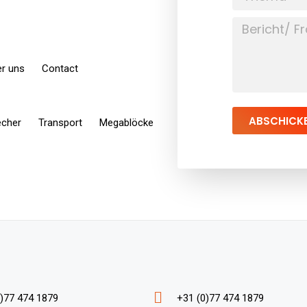
r uns
Contact
ABSCHICK
echer
Transport
Megablöcke
)77 474 1879
+31 (0)77 474 1879