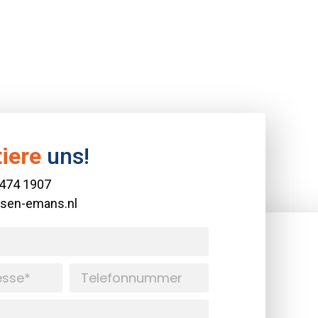
iere
uns!
 474 1907
ssen-emans.nl